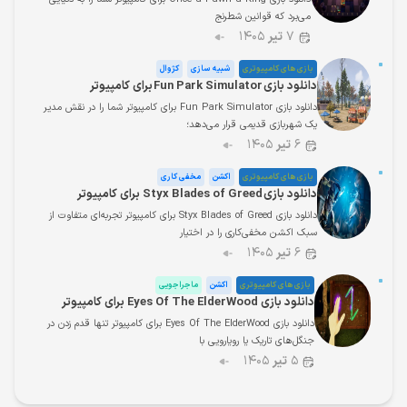
می‌برد که قوانین شطرنج
۷
تیر
۱۴۰۵
بازی های کامپیوتری
شبیه سازی
کژوال
دانلود بازی Fun Park Simulator برای کامپیوتر
دانلود بازی Fun Park Simulator برای کامپیوتر شما را در نقش مدیر
یک شهربازی قدیمی قرار می‌دهد؛
۶
تیر
۱۴۰۵
بازی های کامپیوتری
اکشن
مخفی کاری
دانلود بازی Styx Blades of Greed برای کامپیوتر
دانلود بازی Styx Blades of Greed برای کامپیوتر تجربه‌ای متفاوت از
سبک اکشن مخفی‌کاری را در اختیار
۶
تیر
۱۴۰۵
بازی های کامپیوتری
اکشن
ماجراجویی
دانلود بازی Eyes Of The ElderWood برای کامپیوتر
دانلود بازی Eyes Of The ElderWood برای کامپیوتر تنها قدم زدن در
جنگل‌های تاریک یا رویارویی با
۵
تیر
۱۴۰۵