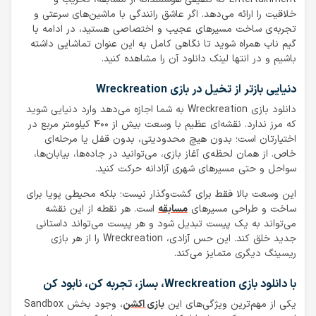
خلاقیت را ارائه می‌دهد. اگر عاشق رانندگی با ماشین‌های سرعتی و
تجربه‌ی ساخت مسیرهای عجیب و اختصاصی هستید، در ادامه با
گیم ناب همراه شوید تا نگاهی کامل به این عنوان تماشایی داشته
باشیم و در انتها لینک دانلود آن را مشاهده کنید.
دنیایی بازتر از تخیل در بازی Wreckreation
دانلود بازی Wreckreation به شما اجازه می‌دهد وارد دنیایی شوید
که مرز ندارد. نقشه‌ای عظیم با وسعت بیش از ۴۰۰ کیلومتر مربع در
اختیارتان است؛ بدون هیچ محدودیتی، بدون قفل یا مرحله‌ای
خاص. از همان لحظه‌ی آغاز بازی، می‌توانید در جاده‌ها، بیابان‌ها،
سواحل و حتی مسیرهای شهری آزادانه حرکت کنید.
این وسعت بالا فقط برای گشت‌و‌گذار نیست؛ بلکه محیطی پویا برای
ساخت و طراحی مسیرهای
مسابقه
است. هر نقطه از این نقشه
می‌تواند به یک پیست تبدیل شود و هر پیست می‌تواند داستانی
جدید خلق کند. این حس آزادی، Wreckreation را از هر بازی
ریسینگ دیگری متمایز می‌کند.
با دانلود بازی Wreckreation، بساز، تجربه کن، نابود کن
یکی از مهم‌ترین ویژگی‌های این
بازی اکشن
، وجود بخش Sandbox