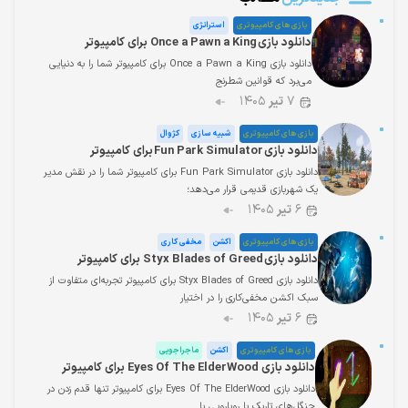
بازی های کامپیوتری
استراتژی
دانلود بازی Once a Pawn a King برای کامپیوتر
دانلود بازی Once a Pawn a King برای کامپیوتر شما را به دنیایی
می‌برد که قوانین شطرنج
۷
تیر
۱۴۰۵
بازی های کامپیوتری
شبیه سازی
کژوال
دانلود بازی Fun Park Simulator برای کامپیوتر
دانلود بازی Fun Park Simulator برای کامپیوتر شما را در نقش مدیر
یک شهربازی قدیمی قرار می‌دهد؛
۶
تیر
۱۴۰۵
بازی های کامپیوتری
اکشن
مخفی کاری
دانلود بازی Styx Blades of Greed برای کامپیوتر
دانلود بازی Styx Blades of Greed برای کامپیوتر تجربه‌ای متفاوت از
سبک اکشن مخفی‌کاری را در اختیار
۶
تیر
۱۴۰۵
بازی های کامپیوتری
اکشن
ماجراجویی
دانلود بازی Eyes Of The ElderWood برای کامپیوتر
دانلود بازی Eyes Of The ElderWood برای کامپیوتر تنها قدم زدن در
جنگل‌های تاریک یا رویارویی با