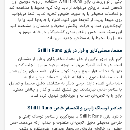
یکی از نوآوری‌های بازی Still It Runs، استفاده از زاویه دوربین اول
شخص است. بازیکن می‌تواند از دید یک گربه محیط را مشاهده کند
و تعاملات محیطی را به صورت طبیعی تجربه نماید. شما می‌توانید
روی میزها بپرید، از کنج‌ها عبور کنید، اشیاء را جابه‌جا کنید یا با
کوچک‌ترین صدا و حرکت، واکنش محیط و دشمنان را مشاهده کنید.
این سبک دید، حس واقعی بودن گشت‌وگذار در خانه مرموز و
تعامل با محیط را به سطحی جدید می‌رساند.
معما، مخفی‌کاری و فرار در بازی Still It Runs
گیم پلی بازی ترکیبی از حل معما، مخفی‌کاری و فرار از دشمنان
است. هر حرکت اشتباه می‌تواند توجه موجود مرموز را جلب کند و
تنها راه نجات، فرار سریع و پیدا کردن مکان مناسب برای پنهان شدن
است. معماها متنوع و خلاقانه طراحی شده‌اند؛ برخی نیاز به
جابه‌جایی اشیاء دارند، برخی دیگر به مشاهده دقیق محیط و تعامل
با عناصر خاص نیازمندند. این تلفیق گشت و گذار و چالش ذهنی،
بازی را به تجربه‌ای جذاب و غیرتکراری تبدیل کرده است.
عناصر ترسناک ژاپنی و اتمسفر خاص
Still It Runs
دانلود بازی Still It Runs با بهره‌گیری از عناصر ترسناک ژاپنی و
طراحی محیطی دقیق، تجربه‌ای متفاوت و جذاب ارائه می‌دهد. حس
حضور در خانه‌ای متروکه، سایه‌ها، صداهای غیرمنتظره و دشمن