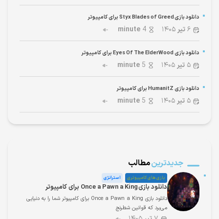
دانلود بازی Styx Blades of Greed برای کامپیوتر
۶
تیر
۱۴۰۵
4
minute
دانلود بازی Eyes Of The ElderWood برای کامپیوتر
۵
تیر
۱۴۰۵
5
minute
دانلود بازی HumanitZ برای کامپیوتر
۵
تیر
۱۴۰۵
5
minute
جدیدترین
مطالب
بازی های کامپیوتری
استراتژی
دانلود بازی Once a Pawn a King برای کامپیوتر
دانلود بازی Once a Pawn a King برای کامپیوتر شما را به دنیایی
می‌برد که قوانین شطرنج
۷
تیر
۱۴۰۵