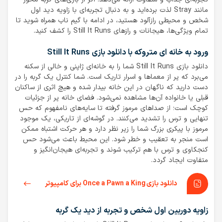
مانند Stray لذت برده‌اید و به دنبال تجربه‌ای با زاویه دید اول
شخص و محیطی رازآلود هستید، در ادامه با گیم ناب همراه شوید تا
تمام ویژگی‌ها، هیجانات و رازهای Still It Runs را کشف کنید.
ورود به خانه ای متروکه با دانلود بازی Still It Runs
دانلود بازی Still It Runs شما را به خانه‌ای ژاپنی و خالی از سکنه
می‌برد که پر از معماها و اسرار تاریک است. شما کنترل یک گربه را در
دست دارید که ناگهان در این خانه بیدار شده و هیچ اثری از ساکنان
قبلی یا خانواده آن‌ها مشاهده نمی‌شود. فضای خانه پر از جزئیات
کوچک است؛ از صداهای مرموز گرفته تا سایه‌های نامفهوم که حس
تنهایی و ترس را تشدید می‌کنند. در گوشه‌ای از تاریکی، یک موجود
مرموز با پیکری بزرگ شما را زیر نظر دارد و هر حرکت اشتباه ممکن
است منجر به تعقیب و خطر شود. این محیط باعث می‌شود حس
کنجکاوی و ترس با هم ترکیب شوند و تجربه‌ای هیجان‌انگیز و
متفاوت ایجاد گردد.
دانلود بازی Once a Pawn a King برای کامپیوتر
زاویه دوربین اول شخص و تجربه از دید یک گربه