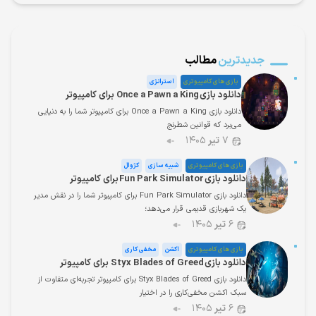
جدیدترین
مطالب
بازی های کامپیوتری
استراتژی
دانلود بازی Once a Pawn a King برای کامپیوتر
دانلود بازی Once a Pawn a King برای کامپیوتر شما را به دنیایی
می‌برد که قوانین شطرنج
۷
تیر
۱۴۰۵
بازی های کامپیوتری
شبیه سازی
کژوال
دانلود بازی Fun Park Simulator برای کامپیوتر
دانلود بازی Fun Park Simulator برای کامپیوتر شما را در نقش مدیر
یک شهربازی قدیمی قرار می‌دهد؛
۶
تیر
۱۴۰۵
بازی های کامپیوتری
اکشن
مخفی کاری
دانلود بازی Styx Blades of Greed برای کامپیوتر
دانلود بازی Styx Blades of Greed برای کامپیوتر تجربه‌ای متفاوت از
سبک اکشن مخفی‌کاری را در اختیار
۶
تیر
۱۴۰۵