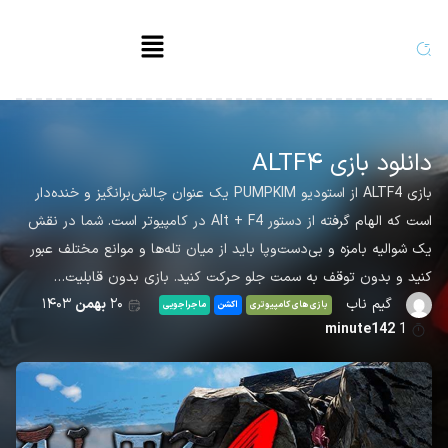
دانلود بازی ALTF۴
بازی ALTF4 از استودیو PUMPKIM یک عنوان چالش‌برانگیز و خنده‌دار
است که الهام گرفته از دستور Alt + F4 در کامپیوتر است. شما در نقش
یک شوالیه بامزه و بی‌دست‌وپا باید از میان تله‌ها و موانع مختلف عبور
کنید و بدون توقف به سمت جلو حرکت کنید. بازی بدون قابلیت…
گیم ناب
۲۰
بهمن
۱۴۰۳
بازی های کامپیوتری
اکشن
ماجراجویی
minute142
1