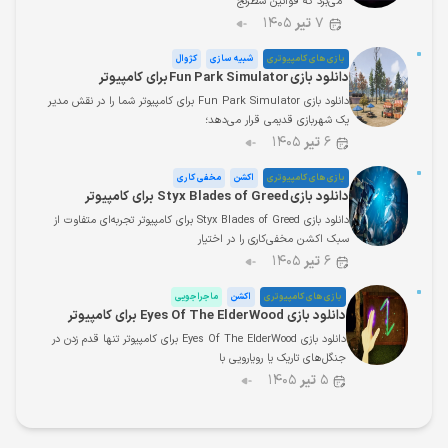
می‌برد که قوانین شطرنج
۷
تیر
۱۴۰۵
بازی های کامپیوتری
شبیه سازی
کژوال
دانلود بازی Fun Park Simulator برای کامپیوتر
دانلود بازی Fun Park Simulator برای کامپیوتر شما را در نقش مدیر
یک شهربازی قدیمی قرار می‌دهد؛
۶
تیر
۱۴۰۵
بازی های کامپیوتری
اکشن
مخفی کاری
دانلود بازی Styx Blades of Greed برای کامپیوتر
دانلود بازی Styx Blades of Greed برای کامپیوتر تجربه‌ای متفاوت از
سبک اکشن مخفی‌کاری را در اختیار
۶
تیر
۱۴۰۵
بازی های کامپیوتری
اکشن
ماجراجویی
دانلود بازی Eyes Of The ElderWood برای کامپیوتر
دانلود بازی Eyes Of The ElderWood برای کامپیوتر تنها قدم زدن در
جنگل‌های تاریک یا رویارویی با
۵
تیر
۱۴۰۵