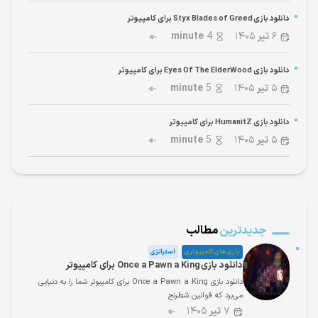
دانلود بازی Styx Blades of Greed برای کامپیوتر
۶
تیر
۱۴۰۵
4
minute
دانلود بازی Eyes Of The ElderWood برای کامپیوتر
۵
تیر
۱۴۰۵
5
minute
دانلود بازی HumanitZ برای کامپیوتر
۵
تیر
۱۴۰۵
5
minute
جدیدترین
مطالب
بازی های کامپیوتری
استراتژی
دانلود بازی Once a Pawn a King برای کامپیوتر
دانلود بازی Once a Pawn a King برای کامپیوتر شما را به دنیایی
می‌برد که قوانین شطرنج
۷
تیر
۱۴۰۵