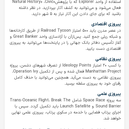
استفاده از واحد Explorer که با پژوهش«Natural History» ،Civic
فعال می‌شود و می‌توانید به کشف آثار بپردازید. در نظر داشته
باشید که برای جای دادن این آثار نیاز به ۵ شهر دارید.
پیروزی اقتصادی
در عصر مدرن باید ۵۰۰ امتیاز Railroad Tycoon از طریق کارخانه‌ها
و شبکه ریلی جمع کنید. پس‌ازآن با آزادسازی واحد Great Banker و
آغاز تأسیس دفاتر بانک جهانی را در پایتخت‌ها می‌توانید به پیروزی
اقتصادی دست یابید.
پیروزی نظامی
با کسب ۲۰ امتیاز Ideology Points از تصرف شهرهای دشمن، پروژه
Manhattan Project فعال شده و پس از تکمیل Operation Ivy،
پیروزی نظامی به دست می‌آید. همچنین می‌توانید با حذف کامل
رقبای خود به پیروزی سلطه برسید.
پیروزی علمی
سه پروژه Space Race شامل Trans-Oceanic Flight، Break The
Sound Barrier و Launch Satellite باید تکمیل گردد. سپس با
اجرای پرتاب فضایی با خدمه در سکوی پرتاب، پیروزی علمی نهایی
خواهد شد.