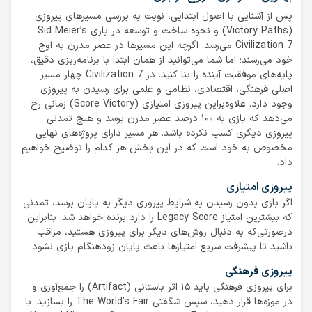
پس از آشنایی با اصول ابتدایی، نوبت به بررسی مسیرهای پیروزی
(Victory Paths) و نحوه ساخت و توسعه در بازی Sid Meier’s
Civilization 7 می‌رسد. اگرچه این مسیرها در عصر مدرن به اوج
خود می‌رسند؛ اما شما می‌توانید از همان ابتدا با برنامه‌ریزی دقیق،
پایه‌های موفقیت آینده را بنا کنید. در Civilization 7 چهار مسیر
اصلی فرهنگی، اقتصادی، نظامی و علمی برای رسیدن به پیروزی
وجود دارد. علاوه‌براین پیروزی امتیازی (Score Victory) زمانی رخ
می‌دهد که بازی به ۱۰۰ درصد عصر مدرن برسد و هیچ تمدنی
پیروزی دیگری کسب نکرده باشد. هر مسیر دارای پروژه‌های نهایی
مخصوص به خود است که در این بخش هر کدام را توضیح خواهیم
داد.
پیروزی امتیازی
اگر بازی بدون رسیدن به شرایط پیروزی دیگر به پایان برسد، تمدنی
که بیشترین امتیاز Legacy Score را دارد برنده خواهد شد. بنابراین
درصورتی‌که به دنبال روش‌های دیگر برای پیروزی هستید، مراقب
باشید تا پیشرفت سریع امتیازها باعث پایان زودهنگام بازی نشود.
پیروزی فرهنگی
برای پیروزی فرهنگی باید ۱۵ اثر باستانی (Artifact) را جمع‌آوری و
در موزه‌ها قرار دهید، سپس شگفتی The World’s Fair را بسازید. با