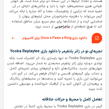
هستند و تعداد آیتم‌ها در این نسخه دو برابر شده است. هر جهان
طراحی هنری منحصربه‌فرد خود را دارد و چالش‌های تازه‌ای در آن
تعبیه شده که ترکیبی از پلتفرمینگ، معما و گاه مبارزه را ارائه می‌کند.
گیمر می‌تواند با دفترچه ماجراجویان محل آیتم‌های پنهان را
شناسایی کرده و از نشانک‌ها برای سفر سریع میان مناطق استفاده
کند تا هیچ لحظه‌ای از
ماجراجویی
از دست نرود.
دانلود بازی Once a Pawn a King برای کامپیوتر
تجربه‌ای نو در ژانر پلتفرمر با دانلود بازی Yooka Replaylee
بازی Yooka Replaylee نه تنها بازسازی یک اثر کلاسیک است بلکه
تولدی دوباره برای ژانر پلتفرمر سه‌بعدی به شمار می‌رود. اضافه شدن
جهان‌های جدید، مکانیک‌های تازه و آیتم‌های بیشتر تجربه‌ای کامل
و جذاب برای گیمرهای قدیمی و تازه‌کار فراهم می‌کند. در گیم ناب
می‌توانید این بازی را تجربه کنید و ساعت‌ها در محیط‌های رنگارنگ
و پرهیجان آن کاوش کنید و از گرافیک خیره‌کننده و موسیقی دلنشین
لذت ببرید.
تعامل کامل با محیط و حرکات خلاقانه
گیمر در بازی Yooka Replaylee با محیط بازی کاملاً در تعامل