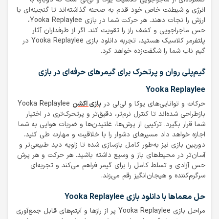
انرژی و شیطنت خاص خود قدم به صحنه گذاشته‌اند تا گنجینه‌ای با
ارزش را نجات دهند. هر حرکت شما در بازی Yooka Replaylee،
حس ماجراجویی و کشف راز را تقویت کند. اگر از طرفداران آثار
پلتفرمر کلاسیک هستید، تجربه دانلود بازی Yooka Replaylee در
گیم ناب شما را شگفت‌زده خواهد کرد.
گیم‌پلی روان و پرتحرک برای گیمرهای حرفه‌ای در بازی
Yooka Replaylee
حرکات و توانایی‌های یوکا و لی‌لی در
بازی اکشن
Yooka Replaylee
بازطراحی شده‌اند تا کنترل نرم‌تر، دقیق‌تر و پرتحرک‌تری در اختیار
شما قرار بگیرد. ترکیبی از پرش‌ها، غلتیدن‌ها و ضربات هوایی به شما
اجازه خواهد داد مسیرهای دشوار را با خلاقیت و مهارت طی کنید.
دوربین بازی نیز به‌طور کامل بازسازی شده تا زاویه دید طبیعی‌تر و
آسان‌تر در محیط‌های باز و وسیع داشته باشید. هر حرکت و هر پرش
حس آزادی و تسلط کامل را برای گیمر فراهم می‌کند و تجربه‌ای
سرگرم‌کننده و هیجان‌انگیز رقم می‌زند.
حل معماها با دانلود بازی Yooka Replaylee
مراحل بازی Yooka Replaylee پر از رازها و آیتم‌های قابل جمع‌آوری