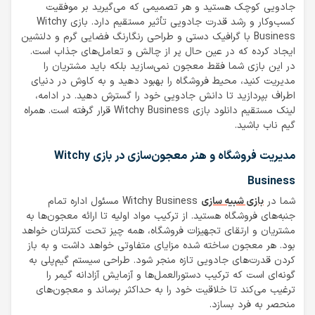
جادویی کوچک هستید و هر تصمیمی که می‌گیرید بر موفقیت
کسب‌وکار و رشد قدرت جادویی تأثیر مستقیم دارد. بازی Witchy
Business با گرافیک دستی و طراحی رنگارنگ فضایی گرم و دلنشین
ایجاد کرده که در عین حال پر از چالش و تعامل‌های جذاب است.
در این بازی شما فقط معجون نمی‌سازید بلکه باید مشتریان را
مدیریت کنید، محیط فروشگاه را بهبود دهید و به کاوش در دنیای
اطراف بپردازید تا دانش جادویی خود را گسترش دهید. در ادامه،
لینک مستقیم دانلود بازی Witchy Business قرار گرفته است. همراه
گیم ناب باشید.
مدیریت فروشگاه و هنر معجون‌سازی در بازی Witchy
Business
شما در
بازی شبیه سازی
Witchy Business مسئول اداره تمام
جنبه‌های فروشگاه هستید. از ترکیب مواد اولیه تا ارائه معجون‌ها به
مشتریان و ارتقای تجهیزات فروشگاه، همه چیز تحت کنترلتان خواهد
بود. هر معجون ساخته شده مزایای متفاوتی خواهد داشت و به باز
کردن قدرت‌های جادویی تازه منجر شود. طراحی سیستم گیم‌پلی به
گونه‌ای است که ترکیب دستورالعمل‌ها و آزمایش آزادانه گیمر را
ترغیب می‌کند تا خلاقیت خود را به حداکثر برساند و معجون‌های
منحصر به فرد بسازد.