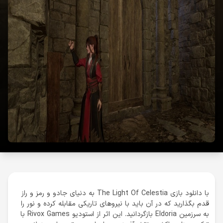
با دانلود بازی The Light Of Celestia به دنیای جادو و رمز و راز
قدم بگذارید که در آن باید با نیروهای تاریکی مقابله کرده و نور را
به سرزمین Eldoria بازگردانید. این اثر از استودیو Rivox Games با