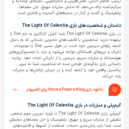
ترکیب عناصر اکشن، نقش‌آفرینی و ماجراجویی، تجربه‌ای چندلایه و
سرگرم‌کننده ارائه می‌دهد که شامل مبارزات مهیج، حل معماها،
پلتفرمینگ و گشت و گذار در محیط‌های گسترده و فانتزی است.
داستان و شخصیت‌های بازی The Light Of Celestia
در بازی The Light Of Celestia شما کنترل کاراکتری به نام Zoe را
برعهده دارید؛ شخصیتی با قابلیت‌های جادویی باستانی که به دنبال
کشف رازهای سرزمین خود است. در طول مسیر، Zoe با موجودات
تاریک و نیروهای افسانه‌ای مواجه می‌شود و باید با تصمیم‌گیری‌های
هوشمندانه و مبارزات سریع، سرزمین را از تاریکی نجات دهد. روایت
داستانی بازی به‌گونه‌ای طراحی شده که شخصیت شما به مرور
پتانسیل واقعی خود را کشف کرده و در جریان چالش‌ها و مبارزات،
رشد می‌کند.
دانلود بازی Once a Pawn a King برای کامپیوتر
گیم‌پلی و مبارزات در بازی The Light Of Celestia
گیم‌پلی بازی The Light Of Celestia با زاویه دوربین سوم شخص،
تلفیقی از مبارزات سریع و مهیج، پلتفرمینگ و حل معماهای محیطی
است. شما باید زمان‌بندی حملات، استفاده از کمبوها و قابلیت‌های