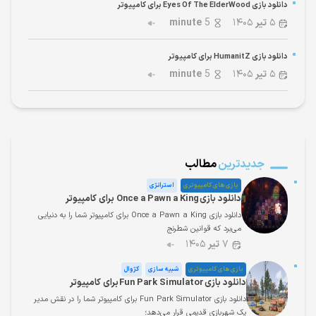
دانلود بازی Eyes Of The ElderWood برای کامپیوتر
۵
تیر
۱۴۰۵
5
minute
دانلود بازی HumanitZ برای کامپیوتر
۵
تیر
۱۴۰۵
5
minute
جدیدترین
مطالب
بازی های کامپیوتری
استراتژی
دانلود بازی Once a Pawn a King برای کامپیوتر
دانلود بازی Once a Pawn a King برای کامپیوتر شما را به دنیایی
می‌برد که قوانین شطرنج
۷
تیر
۱۴۰۵
بازی های کامپیوتری
شبیه سازی
کژوال
دانلود بازی Fun Park Simulator برای کامپیوتر
دانلود بازی Fun Park Simulator برای کامپیوتر شما را در نقش مدیر
یک شهربازی قدیمی قرار می‌دهد؛