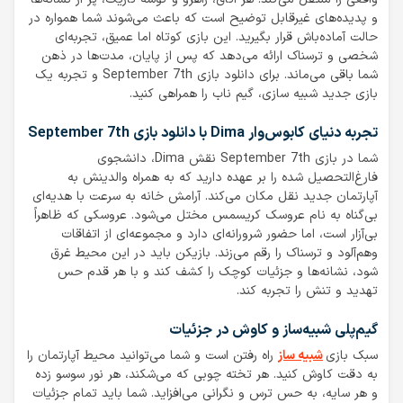
و پدیده‌های غیرقابل توضیح است که باعث می‌شوند شما همواره در
حالت آماده‌باش قرار بگیرید. این بازی کوتاه اما عمیق، تجربه‌ای
شخصی و ترسناک ارائه می‌دهد که پس از پایان، مدت‌ها در ذهن
شما باقی می‌ماند. برای دانلود بازی September 7th و تجربه یک
بازی جدید شبیه سازی، گیم ناب را همراهی کنید.
تجربه دنیای کابوس‌وار Dima با دانلود بازی September 7th
شما در بازی September 7th نقش Dima، دانشجوی
فارغ‌التحصیل شده را بر عهده دارید که به همراه والدینش به
آپارتمان جدید نقل مکان می‌کند. آرامش خانه به سرعت با هدیه‌ای
بی‌گناه به نام عروسک کریسمس مختل می‌شود. عروسکی که ظاهراً
بی‌آزار است، اما حضور شرورانه‌ای دارد و مجموعه‌ای از اتفاقات
وهم‌آلود و ترسناک را رقم می‌زند. بازیکن باید در این محیط غرق
شود، نشانه‌ها و جزئیات کوچک را کشف کند و با هر قدم حس
تهدید و تنش را تجربه کند.
گیم‌پلی شبیه‌ساز و کاوش در جزئیات
سبک بازی
شبیه‌ ساز
راه رفتن است و شما می‌توانید محیط آپارتمان را
به دقت کاوش کنید. هر تخته چوبی که می‌شکند، هر نور سوسو زده
و هر سایه، به حس ترس و نگرانی می‌افزاید. شما باید تمام جزئیات