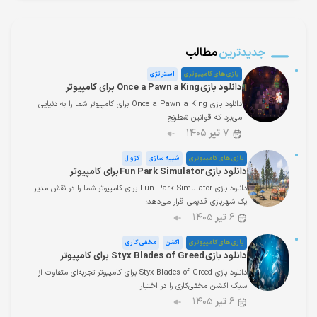
جدیدترین
مطالب
بازی های کامپیوتری
استراتژی
دانلود بازی Once a Pawn a King برای کامپیوتر
دانلود بازی Once a Pawn a King برای کامپیوتر شما را به دنیایی
می‌برد که قوانین شطرنج
۷
تیر
۱۴۰۵
بازی های کامپیوتری
شبیه سازی
کژوال
دانلود بازی Fun Park Simulator برای کامپیوتر
دانلود بازی Fun Park Simulator برای کامپیوتر شما را در نقش مدیر
یک شهربازی قدیمی قرار می‌دهد؛
۶
تیر
۱۴۰۵
بازی های کامپیوتری
اکشن
مخفی کاری
دانلود بازی Styx Blades of Greed برای کامپیوتر
دانلود بازی Styx Blades of Greed برای کامپیوتر تجربه‌ای متفاوت از
سبک اکشن مخفی‌کاری را در اختیار
۶
تیر
۱۴۰۵