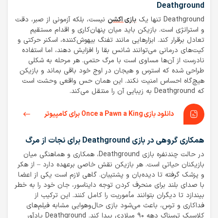
Deathground
Deathground تنها یک
بازی اکشن
نیست، بلکه آزمونی از صبر، دقت
و استراتژی است. بازیکن باید میان پنهان‌کاری و اقدام مستقیم
تعادل برقرار کند. ابزارهایی مانند تفنگ بیهوش‌کننده، اسکنر حرکتی و
کیت‌های درمانی می‌توانند شانس بقا را افزایش دهند، اما استفاده
نادرست از آن‌ها مساوی است با مرگ حتمی. هر مرحله به شکلی
طراحی شده که استرس و هیجان در اوج خود باقی بماند و بازیکن
هیچ‌گاه احساس امنیت نکند. این همان حس واقعی وحشت است
که Deathground به زیبایی آن را منتقل می‌کند.
دانلود بازی Once a Pawn a King برای کامپیوتر
همکاری گروهی در بازی Deathground برای نجات از مرگ
در حالت چندنفره بازی Deathground، همکاری و هماهنگی میان
بازیکنان حیاتی است. هر بازیکن نقش خاصی برعهده دارد – از هکر
و پزشک گرفته تا دیده‌بان و پشتیبان. گاهی لازم است یکی از اعضا
با صدای بلند برای منحرف کردن توجه دایناسور، جان خود را به خطر
بیندازد تا دیگران بتوانند مأموریت را کامل کنند. این ترکیب از
فداکاری و ترس، باعث می‌شود بازی حال‌وهوایی مشابه فیلم‌های
کلاسیک ترسناک دهه ۹۰ میلادی پیدا کند. Deathground یادآور