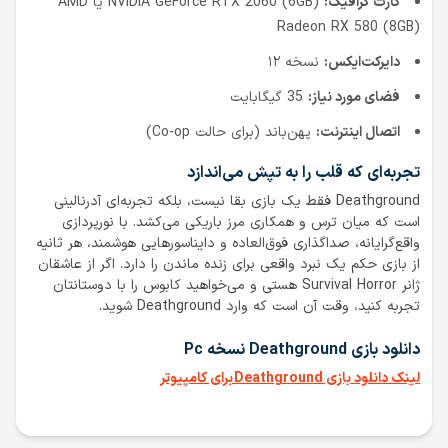
کارت گرافیک:
NVIDIA GeForce RTX 2060 (6GB) یا AMD
Radeon RX 580 (8GB)
دایرکت‌ایکس:
نسخه ۱۲
فضای مورد نیاز:
35 گیگابایت
اتصال اینترنت:
پهن‌باند (برای حالت Co-op)
تجربه‌ای که قلب را به تپش می‌اندازد
Deathground فقط یک بازی بقا نیست، بلکه تجربه‌ای آدرنالینی
است که میان ترس و همکاری مرز باریکی می‌کشد. با نورپردازی
واقع‌گرایانه، صداگذاری فوق‌العاده و دایناسورهایی هوشمند، هر ثانیه
از بازی حکم یک نبرد واقعی برای زنده ماندن را دارد. اگر از عاشقان
ژانر Survival Horror هستی و می‌خواهید کابوس را با دوستانتان
تجربه کنید، وقت آن است که وارد Deathground شوید.
دانلود بازی Deathground نسخه Pc
لینک دانلود بازی Deathground برای کامپیوتر