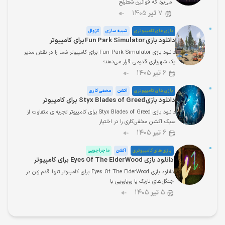
می‌برد که قوانین شطرنج
۷
تیر
۱۴۰۵
بازی های کامپیوتری
شبیه سازی
کژوال
دانلود بازی Fun Park Simulator برای کامپیوتر
دانلود بازی Fun Park Simulator برای کامپیوتر شما را در نقش مدیر
یک شهربازی قدیمی قرار می‌دهد؛
۶
تیر
۱۴۰۵
بازی های کامپیوتری
اکشن
مخفی کاری
دانلود بازی Styx Blades of Greed برای کامپیوتر
دانلود بازی Styx Blades of Greed برای کامپیوتر تجربه‌ای متفاوت از
سبک اکشن مخفی‌کاری را در اختیار
۶
تیر
۱۴۰۵
بازی های کامپیوتری
اکشن
ماجراجویی
دانلود بازی Eyes Of The ElderWood برای کامپیوتر
دانلود بازی Eyes Of The ElderWood برای کامپیوتر تنها قدم زدن در
جنگل‌های تاریک یا رویارویی با
۵
تیر
۱۴۰۵