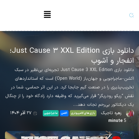
دانلود بازی Just Cause ۳ XXL Edition؛
انفجار و آشوب
دانلود بازی Just Cause 3 XXL Edition تجربه‌ای بی‌نظیر در سبک
اکشن–ماجراجویی و جهان‌باز (Open World) است که استانداردهای
تخریب‌پذیری را در صنعت گیم جابجا کرد. در این اثر حماسی، شما در
نقش “ریکو رودریگز” قرار می‌گیرید که وظیفه دارد زادگاه خود را از چنگال
یک دیکتاتور بی‌رحم نجات دهد.…
زهره تاجیک
۲۷
آذر
۱۴۰۴
بازی های کامپیوتری
اکشن
ماجراجویی
minute
5