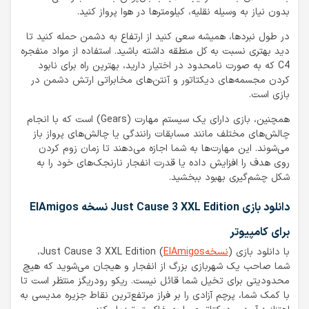
بدون نیاز به وسیله نقلیه، کیلومترها در هوا پرواز کنید.
در طول نبردها، همیشه سعی کنید از ارتفاع به دشمن حمله کنید تا
دید بهتری نسبت به کل منطقه داشته باشید. استفاده از مواد منفجره
C4 که به صورت نامحدود در اختیار دارید، بهترین راه برای نابود
کردن مجسمه‌های دیکتاتور و آنتن‌های مخابراتی ارتش دشمن در
بازی است.
همچنین، بازی دارای یک سیستم مهارت (Gears) است که با انجام
چالش‌های مختلف مانند مسابقات رانندگی یا چالش‌های پرواز باز
می‌شوند. این مهارت‌ها به شما اجازه می‌دهند تا زمان زوم کردن
روی هدف را افزایش داده یا قدرت انفجار نارنجک‌های خود را به
شکل چشم‌گیری بهبود ببخشید.
دانلود بازی Just Cause 3 XXL Edition نسخه ElAmigos
برای کامپیوتر
با دانلود بازی (
نسخهElAmigos
) Just Cause 3 XXL Edition،
شما صاحب یک شهربازی بزرگ از انفجار و هیجان می‌شوید که هیچ
محدودیتی برای تخیل شما قائل نیست. ریکو رودریگز منتظر است تا
با کمک شما، پرچم آزادی را بر فراز مرتفع‌ترین نقاط جزیره مدیسی به