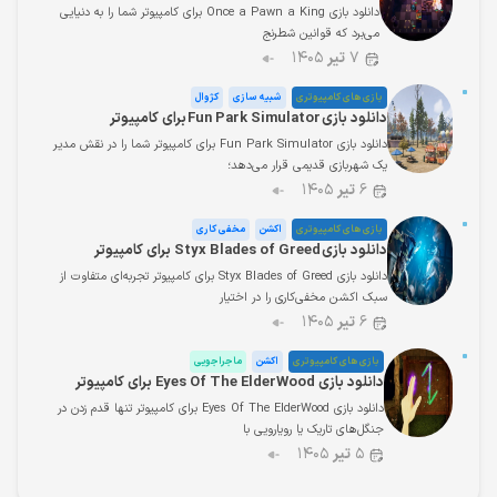
دانلود بازی Once a Pawn a King برای کامپیوتر شما را به دنیایی
می‌برد که قوانین شطرنج
۷
تیر
۱۴۰۵
بازی های کامپیوتری
شبیه سازی
کژوال
دانلود بازی Fun Park Simulator برای کامپیوتر
دانلود بازی Fun Park Simulator برای کامپیوتر شما را در نقش مدیر
یک شهربازی قدیمی قرار می‌دهد؛
۶
تیر
۱۴۰۵
بازی های کامپیوتری
اکشن
مخفی کاری
دانلود بازی Styx Blades of Greed برای کامپیوتر
دانلود بازی Styx Blades of Greed برای کامپیوتر تجربه‌ای متفاوت از
سبک اکشن مخفی‌کاری را در اختیار
۶
تیر
۱۴۰۵
بازی های کامپیوتری
اکشن
ماجراجویی
دانلود بازی Eyes Of The ElderWood برای کامپیوتر
دانلود بازی Eyes Of The ElderWood برای کامپیوتر تنها قدم زدن در
جنگل‌های تاریک یا رویارویی با
۵
تیر
۱۴۰۵