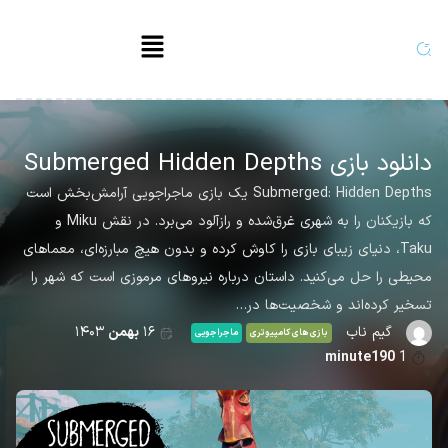
دانلود بازی Submerged Hidden Depths
Submerged: Hidden Depths یک بازی ماجراجویی آرامش‌بخش است
که بازیکنان را به شهری غرق‌شده و رازآلود می‌برد. در نقش Miku و
Taku، دنیای زیبای بازی را کاوش کرده و بدون هیچ مبارزه‌ای، معماهای
محیطی را حل می‌کنید. داستان درباره نیروهای مرموزی است که شهر را
تسخیر کرده‌اند و شخصیت‌ها در…
گیم ناب
۱۶
بهمن
۱۴۰۳
بازی های کامپیوتری
ماجراجویی
minute190
1