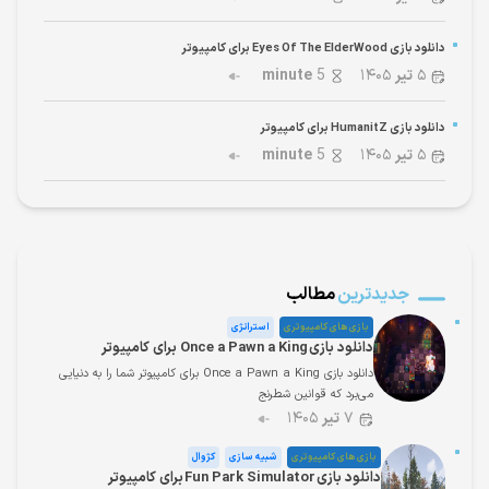
دانلود بازی Eyes Of The ElderWood برای کامپیوتر
۵
تیر
۱۴۰۵
5
minute
دانلود بازی HumanitZ برای کامپیوتر
۵
تیر
۱۴۰۵
5
minute
جدیدترین
مطالب
بازی های کامپیوتری
استراتژی
دانلود بازی Once a Pawn a King برای کامپیوتر
دانلود بازی Once a Pawn a King برای کامپیوتر شما را به دنیایی
می‌برد که قوانین شطرنج
۷
تیر
۱۴۰۵
بازی های کامپیوتری
شبیه سازی
کژوال
دانلود بازی Fun Park Simulator برای کامپیوتر