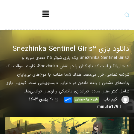
دانلود بازی Snezhinka Sentinel Girls۲
Snezhinka Sentinel Girls2 یک بازی شوتر ۲.۵ بعدی سریع و
هیجان‌انگیز است که بازیکنان را در نقش Snezhinka، کارمند موقت یک
شرکت نظامی، قرار می‌دهد. هدف شما مقابله با موج‌های بی‌پایان
ربات‌های دشمن و زنده ماندن در دنیایی دیستوپیایی است. گیم‌پلی بازی
شامل کنترل‌های ساده، تیراندازی تاکتیکی و ارتقای توانایی‌ها…
گیم ناب
۲۰
بهمن
۱۴۰۳
بازی های کامپیوتری
اکشن
minute179
1