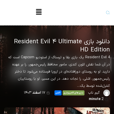
دانلود بازی Resident Evil ۴ Ultimate
HD Edition
Resident Evil 4 یک بازی بقا و ترسناک از استودیو Capcom است که
در آن شما نقش لئون کندی، مامور محافظ رئیس‌جمهور، را بر عهده
دارید. او به روستای دورافتاده‌ای در اروپا فرستاده می‌شود تا دختر
رئیس‌جمهور، اشلی، را نجات دهد. در این مسیر، او با روستاییان
کنترل‌شده توسط یک…
گیم ناب
۱۷
اسفند
۱۴۰۳
بازی های کامپیوتری
اکشن
minute
2