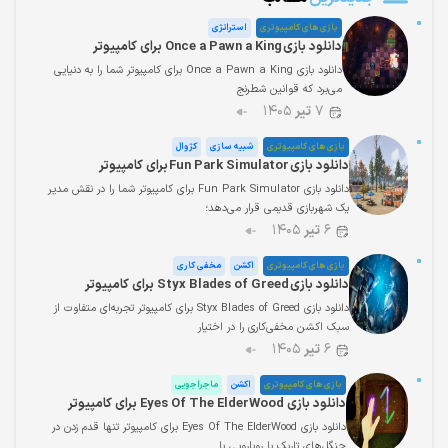
بازی های کامپیوتری
استراتژی
دانلود بازی Once a Pawn a King برای کامپیوتر
دانلود بازی Once a Pawn a King برای کامپیوتر شما را به دنیایی
می‌برد که قوانین شطرنج
۷
تیر
۱۴۰۵
بازی های کامپیوتری
شبیه سازی
کژوال
دانلود بازی Fun Park Simulator برای کامپیوتر
دانلود بازی Fun Park Simulator برای کامپیوتر شما را در نقش مدیر
یک شهربازی قدیمی قرار می‌دهد؛
۶
تیر
۱۴۰۵
بازی های کامپیوتری
اکشن
مخفی کاری
دانلود بازی Styx Blades of Greed برای کامپیوتر
دانلود بازی Styx Blades of Greed برای کامپیوتر تجربه‌ای متفاوت از
سبک اکشن مخفی‌کاری را در اختیار
۶
تیر
۱۴۰۵
بازی های کامپیوتری
اکشن
ماجراجویی
دانلود بازی Eyes Of The ElderWood برای کامپیوتر
دانلود بازی Eyes Of The ElderWood برای کامپیوتر تنها قدم زدن در
جنگل‌های تاریک یا رویارویی با