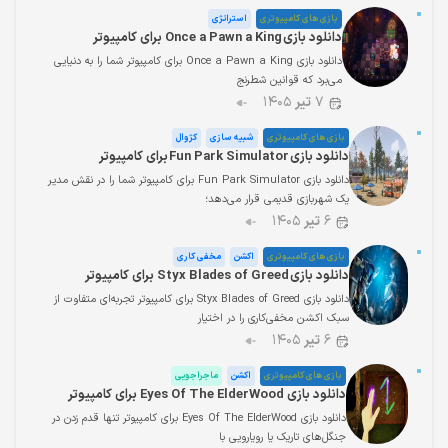
بازی های کامپیوتری
استراتژی
دانلود بازی Once a Pawn a King برای کامپیوتر
دانلود بازی Once a Pawn a King برای کامپیوتر شما را به دنیایی
می‌برد که قوانین شطرنج
۷
تیر
۱۴۰۵
بازی های کامپیوتری
شبیه سازی
کژوال
دانلود بازی Fun Park Simulator برای کامپیوتر
دانلود بازی Fun Park Simulator برای کامپیوتر شما را در نقش مدیر
یک شهربازی قدیمی قرار می‌دهد؛
۶
تیر
۱۴۰۵
بازی های کامپیوتری
اکشن
مخفی کاری
دانلود بازی Styx Blades of Greed برای کامپیوتر
دانلود بازی Styx Blades of Greed برای کامپیوتر تجربه‌ای متفاوت از
سبک اکشن مخفی‌کاری را در اختیار
۶
تیر
۱۴۰۵
بازی های کامپیوتری
اکشن
ماجراجویی
دانلود بازی Eyes Of The ElderWood برای کامپیوتر
دانلود بازی Eyes Of The ElderWood برای کامپیوتر تنها قدم زدن در
جنگل‌های تاریک یا رویارویی با