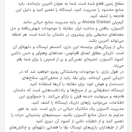
سطح زمین قطع شده است. شما به عنوان آخرین بازمانده، باید
منابع محدود را مدیریت کنید، ایستگاه را تعمیر کنید و دلیل این
فاجعه را کشف کنید.
گیم‌پلی Anoxia Station بر پایه مدیریت منابع حیاتی مانند
اکسیژن، یافتن و ساخت ابزار، مقابله با موجودات جهش‌یافته و حل
معماهای محیطی برای پیشروی در داستان بنا شده است. هر لحظه
می‌تواند آخرین باشد.
یکی از ویژگی‌های برجسته این بازی، اتمسفر ترسناک و دلهره‌آور آن
است. تاریکی مطلق اعماق اقیانوس، صداهای وهم‌آور و حس دائمی
کمبود اکسیژن، تجربه‌ای نفس‌گیر و پر از استرس را برای شما رقم
می‌زند.
در طول بازی، با موجودات وحشتناکی روبرو خواهید شد که در
تاریکی کمین کرده‌اند. برای بقا، باید از مخفی‌کاری، سلاح‌های
دست‌ساز و هوش خود برای مقابله با آن‌ها استفاده کنید.
ایستگاه تحقیقاتی پر از سرنخ‌ها و یادداشت‌هایی است که داستان
فاجعه و سرنوشت خدمه قبلی را بازگو می‌کنند. با جمع‌آوری این
اطلاعات، می‌توانید رازهای تاریک ایستگاه را کشف کنید.
مدیریت اکسیژن یک مکانیک حیاتی در بازی است. باید به طور
مداوم به دنبال منابع اکسیژن باشید، سیستم‌های پشتیبانی حیات را
تعمیر کنید و از خطرات ناشی از کمبود آن دوری کنید.
اگر از طرفداران بازی‌های ترسناک بقا با فضایی دلهره‌آور و چالش‌های