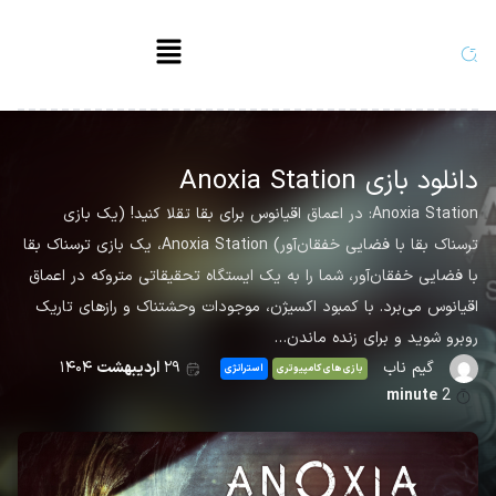
دانلود بازی Anoxia Station
Anoxia Station: در اعماق اقیانوس برای بقا تقلا کنید! (یک بازی
ترسناک بقا با فضایی خفقان‌آور) Anoxia Station، یک بازی ترسناک بقا
با فضایی خفقان‌آور، شما را به یک ایستگاه تحقیقاتی متروکه در اعماق
اقیانوس می‌برد. با کمبود اکسیژن، موجودات وحشتناک و رازهای تاریک
روبرو شوید و برای زنده ماندن…
گیم ناب
۲۹
اردیبهشت
۱۴۰۴
بازی های کامپیوتری
استراتژی
minute
2