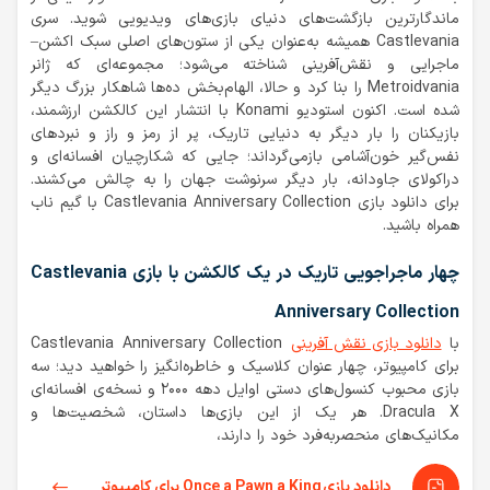
ماندگارترین بازگشت‌های دنیای بازی‌های ویدیویی شوید. سری
Castlevania همیشه به‌عنوان یکی از ستون‌های اصلی سبک اکشن–
ماجرایی و نقش‌آفرینی شناخته می‌شود؛ مجموعه‌ای که ژانر
Metroidvania را بنا کرد و حالا، الهام‌بخش ده‌ها شاهکار بزرگ دیگر
شده است. اکنون استودیو Konami با انتشار این کالکشن ارزشمند،
بازیکنان را بار دیگر به دنیایی تاریک، پر از رمز و راز و نبردهای
نفس‌گیر خون‌آشامی بازمی‌گرداند؛ جایی که شکارچیان افسانه‌ای و
دراکولای جاودانه، بار دیگر سرنوشت جهان را به چالش می‌کشند.
برای دانلود بازی Castlevania Anniversary Collection با گیم ناب
همراه باشید.
چهار ماجراجویی تاریک در یک کالکشن با بازی Castlevania
Anniversary Collection
با
دانلود بازی نقش آفرینی
Castlevania Anniversary Collection
برای کامپیوتر، چهار عنوان کلاسیک و خاطره‌انگیز را خواهید دید؛ سه
بازی محبوب کنسول‌های دستی اوایل دهه ۲۰۰۰ و نسخه‌ی افسانه‌ای
Dracula X. هر یک از این بازی‌ها داستان، شخصیت‌ها و
مکانیک‌های منحصربه‌فرد خود را دارند،
دانلود بازی Once a Pawn a King برای کامپیوتر