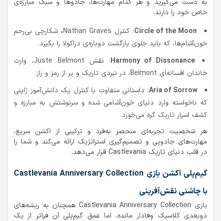
به دست می‌گیرید و هر کدام مهارت‌ها، جادوها و سبک مبارزه‌ی
خاص خود را دارند.
Circle of the Moon
: کنترل Nathan Graves
،
شکارچی بی‌رحم
خون‌آشام‌ها، که باید جلوی بازگشت دوباره‌ی دراکولا را بگیرد.
Harmony of Dissonance
: نقش Juste Belmont، وارث
خاندان افسانه‌ای Belmont، در نبردی تاریک و پر از رمز و راز.
Aria of Sorrow
: داستانی متفاوت با کنترل یک دانش‌آموز ژاپنی
که ناخواسته وارد دنیای خون‌آشامی شده و سرنوشتش به مبارزه و
کشف اسرار تاریک گره می‌خورد.
هر شخصیت تجربه‌ای منحصر به‌فرد و ترکیبی از اکشن سریع،
مهارت‌های جادویی و تصمیم‌گیری استراتژیک ارائه می‌کند و شما را
در قلب دنیای تاریک Castlevania قرار می‌دهد.
گیم‌پلی اکشن بازی Castlevania Anniversary Collection
با چاشنی نقش‌آفرینی
بازی Castlevania Anniversary Collection همچنان به ریشه‌های
دوبعدی کلاسیک وفادار مانده، اما عمق گیم‌پلی آن فراتر از یک