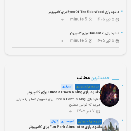
دانلود بازی Eyes Of The ElderWood برای کامپیوتر
۵
تیر
۱۴۰۵
5
minute
دانلود بازی HumanitZ برای کامپیوتر
۵
تیر
۱۴۰۵
5
minute
جدیدترین
مطالب
بازی های کامپیوتری
استراتژی
دانلود بازی Once a Pawn a King برای کامپیوتر
دانلود بازی Once a Pawn a King برای کامپیوتر شما را به دنیایی
می‌برد که قوانین شطرنج
۷
تیر
۱۴۰۵
بازی های کامپیوتری
شبیه سازی
کژوال
دانلود بازی Fun Park Simulator برای کامپیوتر