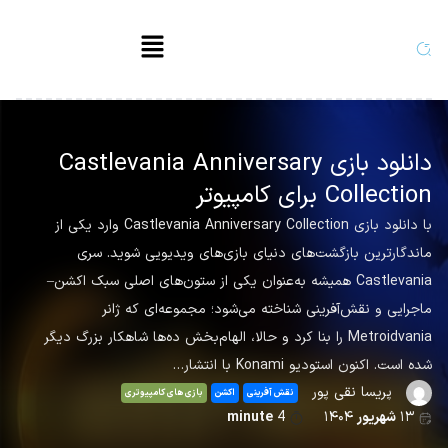
دانلود بازی Castlevania Anniversary
Collection برای کامپیوتر
با دانلود بازی Castlevania Anniversary Collection وارد یکی از
ماندگارترین بازگشت‌های دنیای بازی‌های ویدیویی شوید. سری
Castlevania همیشه به‌عنوان یکی از ستون‌های اصلی سبک اکشن–
ماجرایی و نقش‌آفرینی شناخته می‌شود؛ مجموعه‌ای که ژانر
Metroidvania را بنا کرد و حالا، الهام‌بخش ده‌ها شاهکار بزرگ دیگر
شده است. اکنون استودیو Konami با انتشار…
پریسا نقی پور
نقش آفرینی
اکشن
بازی های کامپیوتری
۱۳
شهریور
۱۴۰۴
4
minute