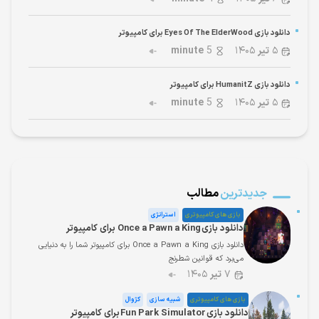
دانلود بازی Eyes Of The ElderWood برای کامپیوتر
۵
تیر
۱۴۰۵
5
minute
دانلود بازی HumanitZ برای کامپیوتر
۵
تیر
۱۴۰۵
5
minute
جدیدترین
مطالب
بازی های کامپیوتری
استراتژی
دانلود بازی Once a Pawn a King برای کامپیوتر
دانلود بازی Once a Pawn a King برای کامپیوتر شما را به دنیایی
می‌برد که قوانین شطرنج
۷
تیر
۱۴۰۵
بازی های کامپیوتری
شبیه سازی
کژوال
دانلود بازی Fun Park Simulator برای کامپیوتر